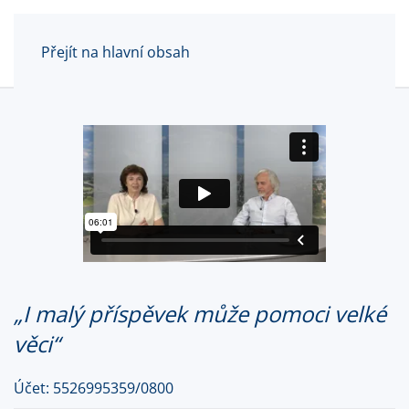
Revitalizace
židovského
Přejít na hlavní obsah
hřbitova v Opavě
Jedním z hlavních úkolů, které si
spolek vytyčil je revitalizace
židovského hřbitova v Opavě a
obnova židovských pohřbů na tomto
místě.
Více informací
„I malý příspěvek může pomoci velké
věci“
Účet: 5526995359/0800