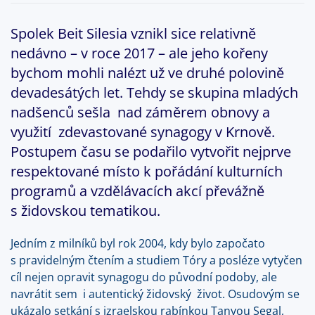
Spolek Beit Silesia vznikl sice relativně
nedávno – v roce 2017 – ale jeho kořeny
bychom mohli nalézt už ve druhé polovině
devadesátých let. Tehdy se skupina mladých
nadšenců sešla nad záměrem obnovy a
využití zdevastované synagogy v Krnově.
Postupem času se podařilo vytvořit nejprve
respektované místo k pořádání kulturních
programů a vzdělávacích akcí převážně
s židovskou tematikou.
Jedním z milníků byl rok 2004, kdy bylo započato
s pravidelným čtením a studiem Tóry a posléze vytyčen
cíl nejen opravit synagogu do původní podoby, ale
navrátit sem i autentický židovský život. Osudovým se
ukázalo setkání s izraelskou rabínkou Tanyou Segal,