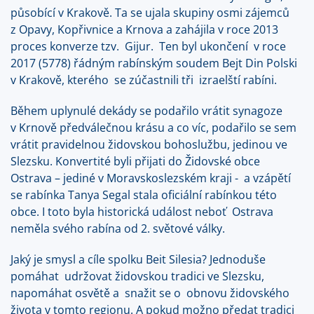
působící v Krakově. Ta se ujala skupiny osmi zájemců
z Opavy, Kopřivnice a Krnova a zahájila v roce 2013
proces konverze tzv. Gijur. Ten byl ukončení v roce
2017 (5778) řádným rabínským soudem Bejt Din Polski
v Krakově, kterého se zúčastnili tři izraelští rabíni.
Během uplynulé dekády se podařilo vrátit synagoze
v Krnově předválečnou krásu a co víc, podařilo se sem
vrátit pravidelnou židovskou bohoslužbu, jedinou ve
Slezsku. Konvertité byli přijati do Židovské obce
Ostrava – jediné v Moravskoslezském kraji - a vzápětí
se rabínka Tanya Segal stala oficiální rabínkou této
obce. I toto byla historická událost neboť Ostrava
neměla svého rabína od 2. světové války.
Jaký je smysl a cíle spolku Beit Silesia? Jednoduše
pomáhat udržovat židovskou tradici ve Slezsku,
napomáhat osvětě a snažit se o obnovu židovského
života v tomto regionu. A pokud možno předat tradici