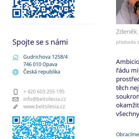
Zdeněk 
Spojte se s námi
předseda 
Gudrichova 1258/4
Ambicioz
746 010 Opava
řádu mil
Česká republika
prostře
těch ne
+ 420 603 255 195
soukrom
info@beitsilesia.cz
okamžit
www.beitsilesia.cz
všechny 
Obracíme 