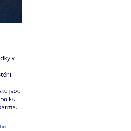
edky v
štění
tu jsou
spolku
zdarma.
ého