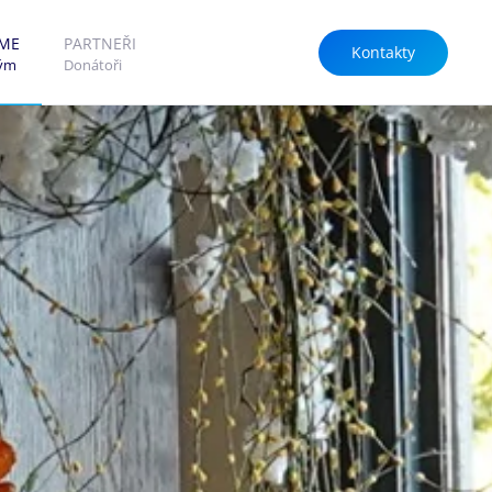
SME
PARTNEŘI
Kontakty
tým
Donátoři