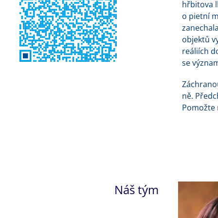
hřbitova 
o pietní 
zanechala
objektů vy
reáliích 
se význam
Záchranou
ně. Předc
Pomožte n
Náš tým