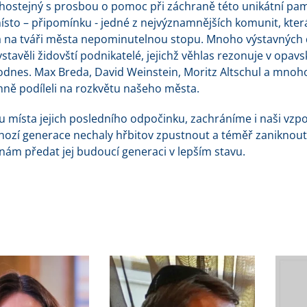
lhostejný s prosbou o pomoc při záchraně této unikátní pam
místo – připomínku - jedné z nejvýznamnějších komunit, kter
 na tváři města nepominutelnou stopu. Mnoho výstavných
stavěli židovští podnikatelé, jejichž věhlas rezonuje v opav
dodnes. Max Breda, David Weinstein, Moritz Altschul a mnoh
ně podíleli na rozkvětu našeho města.
 místa jejich posledního odpočinku, zachráníme i naši vz
hozí generace nechaly hřbitov zpustnout a téměř zaniknout
ám předat jej budoucí generaci v lepším stavu.