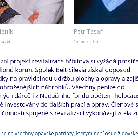
Jeník
Petr Tesař
spolku
šaliach cibur
ní projekt revitalizace hřbitova si vyžádá prostř
ionů korun. Spolek Beit Silesia získal doposud
dky na pravidelnou údržbu plochy a opravy a zaji
johroženějších náhrobků. Všechny peníze od
ých dárců i z Nadačního fondu obětem holocaus
ě investovány do dalších prací a oprav. Členové 
činnosti spojené s revitalizací vykonávají zcela 
se na všechny opavské patrioty, kterým není osud židovsk