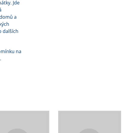
átky. Jde
á
 domů a
ských
o dalších
pomínku na
.