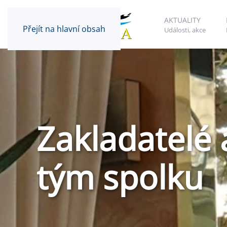
AKTUALITY
Přejít na hlavní obsah
Události, akce
Zakladatelé 
tým spolku