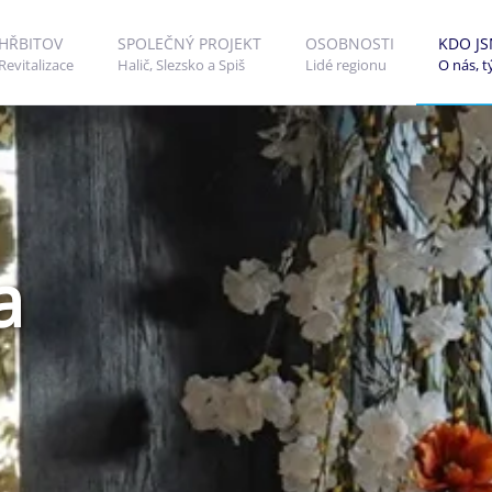
HŘBITOV
SPOLEČNÝ PROJEKT
OSOBNOSTI
KDO J
Revitalizace
Halič, Slezsko a Spiš
Lidé regionu
O nás, 
a